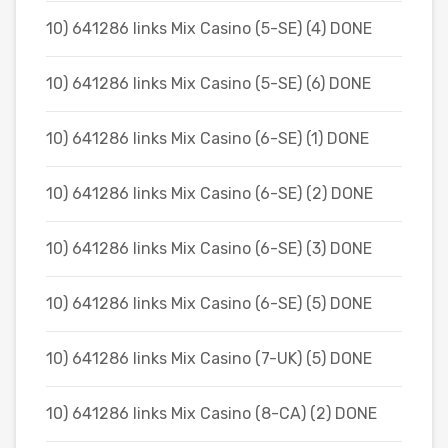
10) 641286 links Mix Casino (5-SE) (4) DONE
10) 641286 links Mix Casino (5-SE) (6) DONE
10) 641286 links Mix Casino (6-SE) (1) DONE
10) 641286 links Mix Casino (6-SE) (2) DONE
10) 641286 links Mix Casino (6-SE) (3) DONE
10) 641286 links Mix Casino (6-SE) (5) DONE
10) 641286 links Mix Casino (7-UK) (5) DONE
10) 641286 links Mix Casino (8-CA) (2) DONE