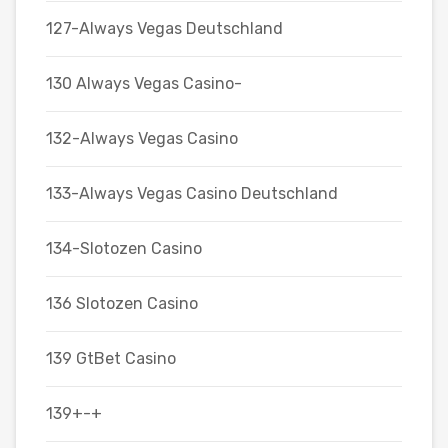
127-Always Vegas Deutschland
130 Always Vegas Casino-
132-Always Vegas Casino
133-Always Vegas Casino Deutschland
134-Slotozen Casino
136 Slotozen Casino
139 GtBet Casino
139+-+