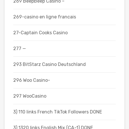
269 BeepBeep Casino –
269-casino en ligne francais
27-Captain Cooks Casino
277 —
293 BitStarz Casino Deutschland
296 Woo Casino-
297 WooCasino
3) 110 links French TikTok Followers DONE
3) 1320 links English Mix (CA-1) DONE