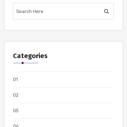
Categories
01
02
05
06