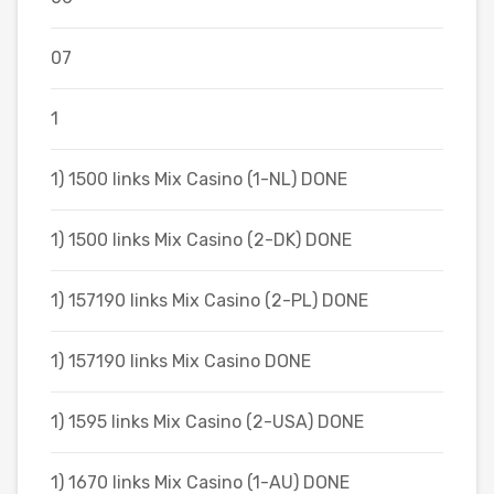
07
1
1) 1500 links Mix Casino (1-NL) DONE
1) 1500 links Mix Casino (2-DK) DONE
1) 157190 links Mix Casino (2-PL) DONE
1) 157190 links Mix Casino DONE
1) 1595 links Mix Casino (2-USA) DONE
1) 1670 links Mix Casino (1-AU) DONE