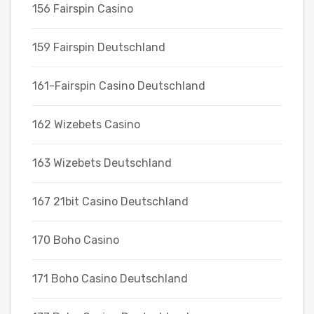
156 Fairspin Casino
159 Fairspin Deutschland
161-Fairspin Casino Deutschland
162 Wizebets Casino
163 Wizebets Deutschland
167 21bit Casino Deutschland
170 Boho Casino
171 Boho Casino Deutschland