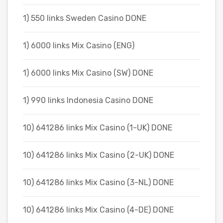
1) 550 links Sweden Casino DONE
1) 6000 links Mix Casino (ENG)
1) 6000 links Mix Casino (SW) DONE
1) 990 links Indonesia Casino DONE
10) 641286 links Mix Casino (1-UK) DONE
10) 641286 links Mix Casino (2-UK) DONE
10) 641286 links Mix Casino (3-NL) DONE
10) 641286 links Mix Casino (4-DE) DONE