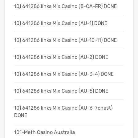
10) 641286 links Mix Casino (8-CA-FR) DONE
10) 641286 links Mix Casino (AU-1) DONE
10) 641286 links Mix Casino (AU-10-11) DONE
10) 641286 links Mix Casino (AU-2) DONE
10) 641286 links Mix Casino (AU-3-4) DONE
10) 641286 links Mix Casino (AU-5) DONE
10) 641286 links Mix Casino (AU-6-7chast)
DONE
101-Meth Casino Australia