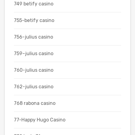
749 betify casino
755-betify casino
756-julius casino
759–julius casino
760-julius casino
762-julius casino
768 rabona casino
77-Happy Hugo Casino