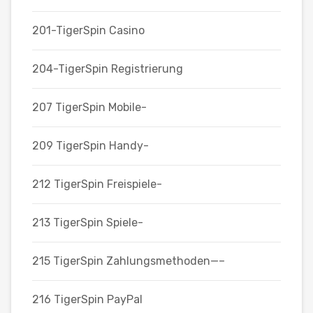
201-TigerSpin Casino
204-TigerSpin Registrierung
207 TigerSpin Mobile-
209 TigerSpin Handy-
212 TigerSpin Freispiele-
213 TigerSpin Spiele-
215 TigerSpin Zahlungsmethoden—–
216 TigerSpin PayPal