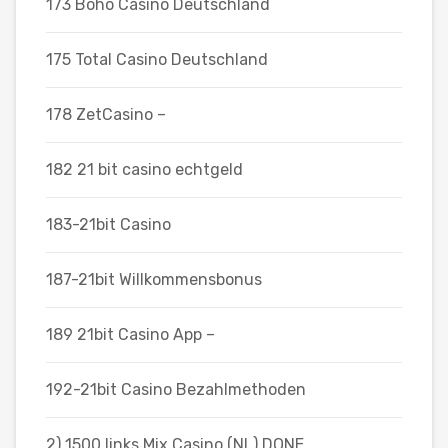
173 Boho Casino Deutschland
175 Total Casino Deutschland
178 ZetCasino –
182 21 bit casino echtgeld
183-21bit Casino
187-21bit Willkommensbonus
189 21bit Casino App –
192-21bit Casino Bezahlmethoden
2) 1500 links Mix Casino (NL) DONE