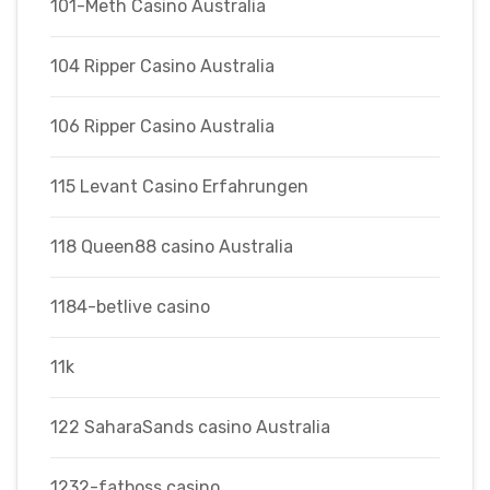
101-Meth Casino Australia
104 Ripper Casino Australia
106 Ripper Casino Australia
115 Levant Casino Erfahrungen
118 Queen88 casino Australia
1184-betlive casino
11k
122 SaharaSands casino Australia
1232-fatboss casino