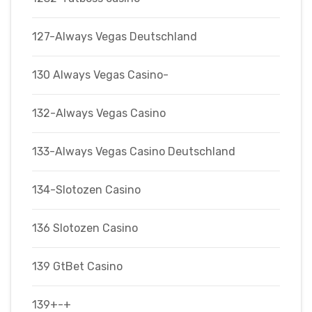
127-Always Vegas Deutschland
130 Always Vegas Casino-
132-Always Vegas Casino
133-Always Vegas Casino Deutschland
134-Slotozen Casino
136 Slotozen Casino
139 GtBet Casino
139+-+