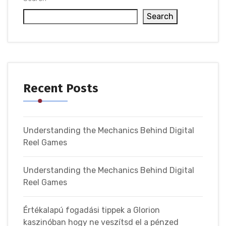
Search
Recent Posts
Understanding the Mechanics Behind Digital
Reel Games
Understanding the Mechanics Behind Digital
Reel Games
Értékalapú fogadási tippek a Glorion
kaszinóban hogy ne veszítsd el a pénzed