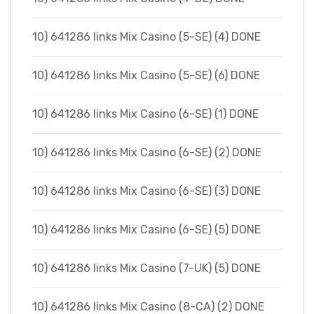
10) 641286 links Mix Casino (5-SE) (4) DONE
10) 641286 links Mix Casino (5-SE) (6) DONE
10) 641286 links Mix Casino (6-SE) (1) DONE
10) 641286 links Mix Casino (6-SE) (2) DONE
10) 641286 links Mix Casino (6-SE) (3) DONE
10) 641286 links Mix Casino (6-SE) (5) DONE
10) 641286 links Mix Casino (7-UK) (5) DONE
10) 641286 links Mix Casino (8-CA) (2) DONE