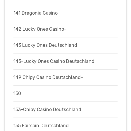
141 Dragonia Casino
142 Lucky Ones Casino–
143 Lucky Ones Deutschland
145-Lucky Ones Casino Deutschland
149 Chipy Casino Deutschland–
150
153-Chipy Casino Deutschland
155 Fairspin Deutschland