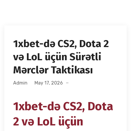
1xbet-də CS2, Dota 2
və LoL üçün Sürətli
Mərclər Taktikası
Admin
May 17, 2026
1xbet-də CS2, Dota
2 və LoL üçün