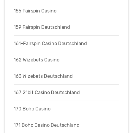
156 Fairspin Casino
159 Fairspin Deutschland
161-Fairspin Casino Deutschland
162 Wizebets Casino
163 Wizebets Deutschland
167 21bit Casino Deutschland
170 Boho Casino
171 Boho Casino Deutschland