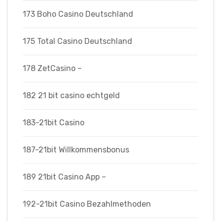
173 Boho Casino Deutschland
175 Total Casino Deutschland
178 ZetCasino –
182 21 bit casino echtgeld
183-21bit Casino
187-21bit Willkommensbonus
189 21bit Casino App –
192-21bit Casino Bezahlmethoden