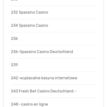
232 Spassino Casino
234 Spassino Casino
236
236-Spassino Casino Deutschland
239
242-wyplacalne kasyna internetowe
243 Fresh Bet Casino Deutschland –
248 -casino en ligne