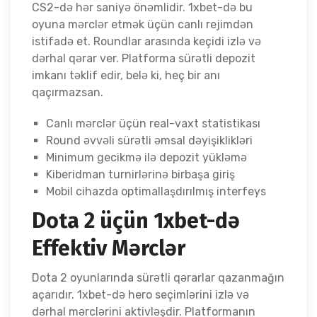
CS2-də hər saniyə önəmlidir. 1xbet-də bu
oyuna mərclər etmək üçün canlı rejimdən
istifadə et. Roundlar arasında keçidi izlə və
dərhal qərar ver. Platforma sürətli depozit
imkanı təklif edir, belə ki, heç bir anı
qaçırmazsan.
Canlı mərclər üçün real-vaxt statistikası
Round əvvəli sürətli əmsal dəyişiklikləri
Minimum gecikmə ilə depozit yükləmə
Kiberidman turnirlərinə birbaşa giriş
Mobil cihazda optimallaşdırılmış interfeys
Dota 2 üçün 1xbet-də
Effektiv Mərclər
Dota 2 oyunlarında sürətli qərarlar qazanmağın
açarıdır. 1xbet-də hero seçimlərini izlə və
dərhal mərclərini aktivləşdir. Platformanın