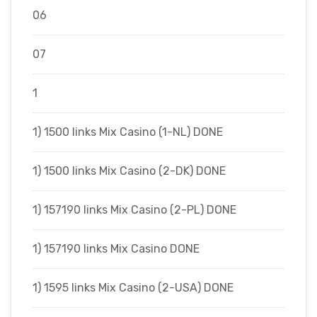
06
07
1
1) 1500 links Mix Casino (1-NL) DONE
1) 1500 links Mix Casino (2-DK) DONE
1) 157190 links Mix Casino (2-PL) DONE
1) 157190 links Mix Casino DONE
1) 1595 links Mix Casino (2-USA) DONE