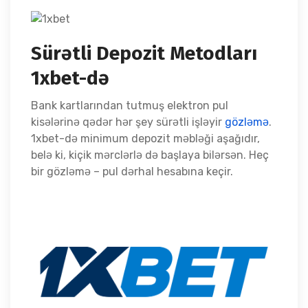
Sürətli Depozit Metodları
1xbet-də
Bank kartlarından tutmuş elektron pul
kisələrinə qədər hər şey sürətli işləyir
gözləmə
.
1xbet-də minimum depozit məbləği aşağıdır,
belə ki, kiçik mərclərlə də başlaya bilərsən. Heç
bir gözləmə – pul dərhal hesabına keçir.