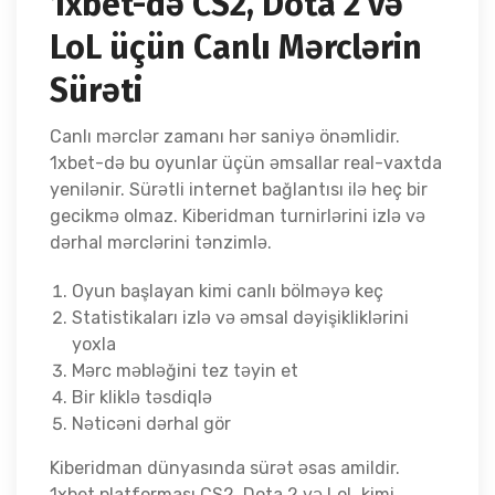
1xbet-də CS2, Dota 2 və
LoL üçün Canlı Mərclərin
Sürəti
Canlı mərclər zamanı hər saniyə önəmlidir.
1xbet-də bu oyunlar üçün əmsallar real-vaxtda
yenilənir. Sürətli internet bağlantısı ilə heç bir
gecikmə olmaz. Kiberidman turnirlərini izlə və
dərhal mərclərini tənzimlə.
Oyun başlayan kimi canlı bölməyə keç
Statistikaları izlə və əmsal dəyişikliklərini
yoxla
Mərc məbləğini tez təyin et
Bir kliklə təsdiqlə
Nəticəni dərhal gör
Kiberidman dünyasında sürət əsas amildir.
1xbet platforması CS2, Dota 2 və LoL kimi