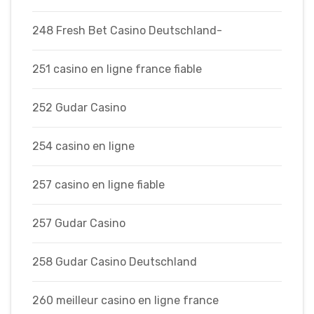
248 Fresh Bet Casino Deutschland-
251 casino en ligne france fiable
252 Gudar Casino
254 casino en ligne
257 casino en ligne fiable
257 Gudar Casino
258 Gudar Casino Deutschland
260 meilleur casino en ligne france