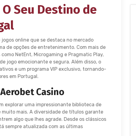
 O Seu Destino de
gal
 jogos online que se destaca no mercado
ma de opções de entretenimento. Com mais de
 como NetEnt, Microgaming e Pragmatic Play,
de jogo emocionante e segura. Além disso, o
ativos e um programa VIP exclusivo, tornando-
ores em Portugal.
 Aerobet Casino
m explorar uma impressionante biblioteca de
e muito mais. A diversidade de títulos garante
ntrem algo que lhes agrade. Desde os clássicos
stá sempre atualizada com as últimas