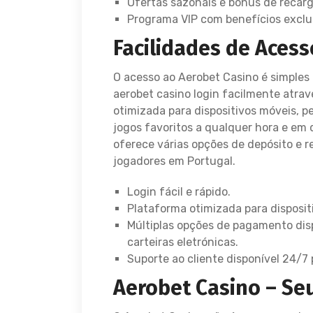
Ofertas sazonais e bónus de recarg
Programa VIP com benefícios exclu
Facilidades de Acess
O acesso ao Aerobet Casino é simples 
aerobet casino login facilmente atrav
otimizada para dispositivos móveis, 
jogos favoritos a qualquer hora e em 
oferece várias opções de depósito e 
jogadores em Portugal.
Login fácil e rápido.
Plataforma otimizada para disposit
Múltiplas opções de pagamento disp
carteiras eletrónicas.
Suporte ao cliente disponível 24/7 
Aerobet Casino – Seu