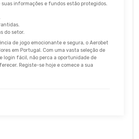
 suas informações e fundos estão protegidos.
.
antidas.
s do setor.
ência de jogo emocionante e segura, o Aerobet
adores em Portugal. Com uma vasta seleção de
e login fácil, não perca a oportunidade de
ferecer. Registe-se hoje e comece a sua