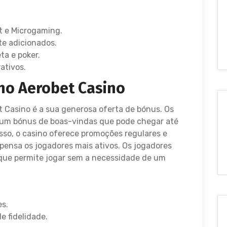
 e Microgaming.
e adicionados.
ta e poker.
ativos.
no Aerobet Casino
t Casino é a sua generosa oferta de bónus. Os
 um bónus de boas-vindas que pode chegar até
sso, o casino oferece promoções regulares e
ensa os jogadores mais ativos. Os jogadores
 que permite jogar sem a necessidade de um
es.
e fidelidade.