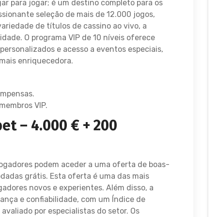
ar para jogar; é um destino completo para os
sionante seleção de mais de 12.000 jogos,
ariedade de títulos de cassino ao vivo, a
idade. O programa VIP de 10 níveis oferece
ersonalizados e acesso a eventos especiais,
 mais enriquecedora.
ompensas.
 membros VIP.
et – 4.000 € + 200
 jogadores podem aceder a uma oferta de boas-
odadas grátis. Esta oferta é uma das mais
gadores novos e experientes. Além disso, a
ança e confiabilidade, com um Índice de
valiado por especialistas do setor. Os