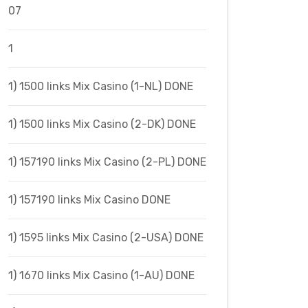
07
1
1) 1500 links Mix Casino (1-NL) DONE
1) 1500 links Mix Casino (2-DK) DONE
1) 157190 links Mix Casino (2-PL) DONE
1) 157190 links Mix Casino DONE
1) 1595 links Mix Casino (2-USA) DONE
1) 1670 links Mix Casino (1-AU) DONE