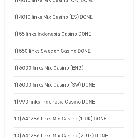
1) 4010 links Mix Casino (CA) DONE
1) 4010 links Mix Casino (ES) DONE
1) 55 links Indonesia Casino DONE
1) 550 links Sweden Casino DONE
1) 6000 links Mix Casino (ENG)
1) 6000 links Mix Casino (SW) DONE
1) 990 links Indonesia Casino DONE
10) 641286 links Mix Casino (1-UK) DONE
10) 641286 links Mix Casino (2-UK) DONE