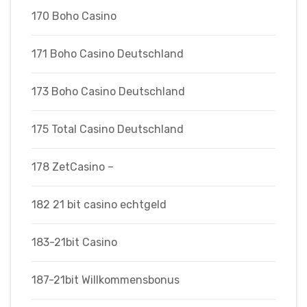
170 Boho Casino
171 Boho Casino Deutschland
173 Boho Casino Deutschland
175 Total Casino Deutschland
178 ZetCasino –
182 21 bit casino echtgeld
183-21bit Casino
187-21bit Willkommensbonus