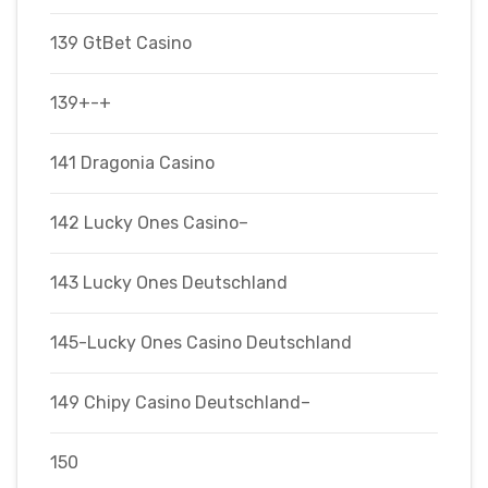
139 GtBet Casino
139+-+
141 Dragonia Casino
142 Lucky Ones Casino–
143 Lucky Ones Deutschland
145-Lucky Ones Casino Deutschland
149 Chipy Casino Deutschland–
150