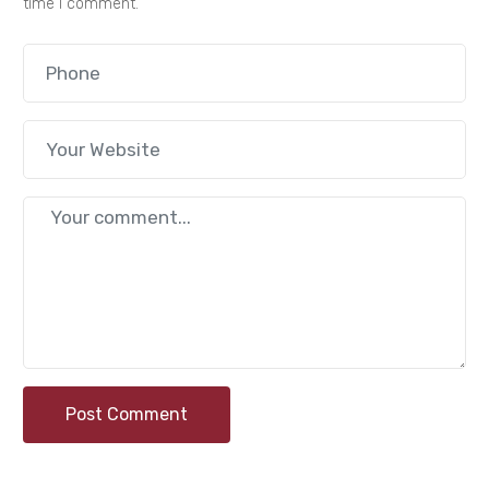
time I comment.
Post Comment