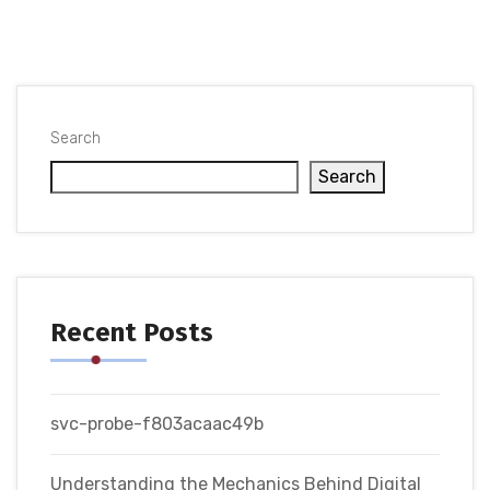
Search
Search
Recent Posts
svc-probe-f803acaac49b
Understanding the Mechanics Behind Digital