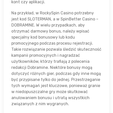
kont czy aplikacji.
Na przykład, w RockySpin Casino potrzebny
jest kod SLOTERMAN, a w SpinBetter Casino –
DOBRAMINE. W wielu przypadkach, aby
otrzymać darmowy bonus, należy wpisać
specjalny kod bonusowy lub kodu
promocyjnego podczas procesu rejestracji.
Takie rozwiązanie pozwala śledzić skuteczność
kampanii promocyjnych i nagradzać
użytkowników, którzy trafiają z polecenia
redakcji Dobramine. Niektóre bonusy mogą
dotyczyć różnych gier, podczas gdy inne mogą
być przypisane tylko do jednej. Przestrzeganie
tych wymagań jest kluczowe, ponieważ granie
w niedopuszczalne gry może skutkować
anulowaniem bonusu i utratą wszystkich
związanych z nim wygranych.