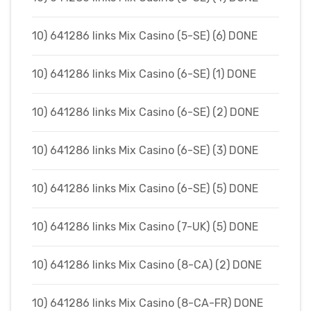
10) 641286 links Mix Casino (5-SE) (6) DONE
10) 641286 links Mix Casino (6-SE) (1) DONE
10) 641286 links Mix Casino (6-SE) (2) DONE
10) 641286 links Mix Casino (6-SE) (3) DONE
10) 641286 links Mix Casino (6-SE) (5) DONE
10) 641286 links Mix Casino (7-UK) (5) DONE
10) 641286 links Mix Casino (8-CA) (2) DONE
10) 641286 links Mix Casino (8-CA-FR) DONE