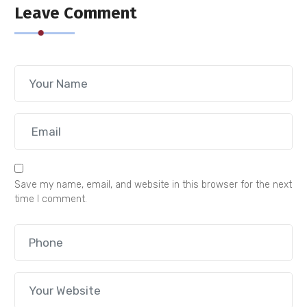
Leave Comment
Save my name, email, and website in this browser for the next
time I comment.