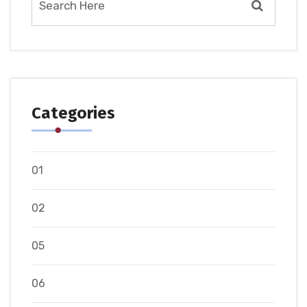
Categories
01
02
05
06