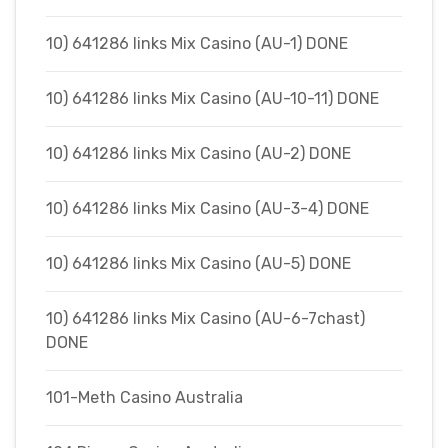
10) 641286 links Mix Casino (AU-1) DONE
10) 641286 links Mix Casino (AU-10-11) DONE
10) 641286 links Mix Casino (AU-2) DONE
10) 641286 links Mix Casino (AU-3-4) DONE
10) 641286 links Mix Casino (AU-5) DONE
10) 641286 links Mix Casino (AU-6-7chast)
DONE
101-Meth Casino Australia