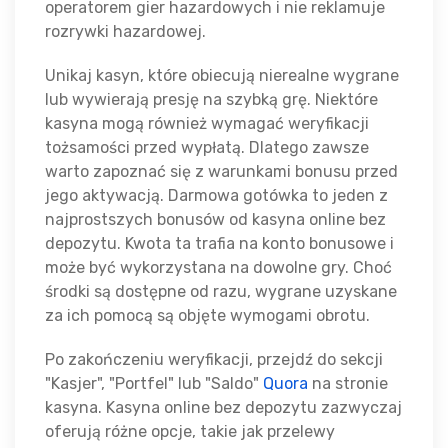
operatorem gier hazardowych i nie reklamuje
rozrywki hazardowej.
Unikaj kasyn, które obiecują nierealne wygrane
lub wywierają presję na szybką grę. Niektóre
kasyna mogą również wymagać weryfikacji
tożsamości przed wypłatą. Dlatego zawsze
warto zapoznać się z warunkami bonusu przed
jego aktywacją. Darmowa gotówka to jeden z
najprostszych bonusów od kasyna online bez
depozytu. Kwota ta trafia na konto bonusowe i
może być wykorzystana na dowolne gry. Choć
środki są dostępne od razu, wygrane uzyskane
za ich pomocą są objęte wymogami obrotu.
Po zakończeniu weryfikacji, przejdź do sekcji
"Kasjer", "Portfel" lub "Saldo"
Quora
na stronie
kasyna. Kasyna online bez depozytu zazwyczaj
oferują różne opcje, takie jak przelewy