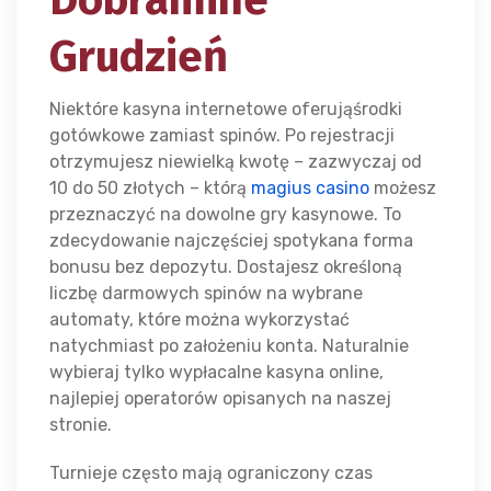
Dobramine
Grudzień
Niektóre kasyna internetowe oferująśrodki
gotówkowe zamiast spinów. Po rejestracji
otrzymujesz niewielką kwotę – zazwyczaj od
10 do 50 złotych – którą
magius casino
możesz
przeznaczyć na dowolne gry kasynowe. To
zdecydowanie najczęściej spotykana forma
bonusu bez depozytu. Dostajesz określoną
liczbę darmowych spinów na wybrane
automaty, które można wykorzystać
natychmiast po założeniu konta. Naturalnie
wybieraj tylko wypłacalne kasyna online,
najlepiej operatorów opisanych na naszej
stronie.
Turnieje często mają ograniczony czas