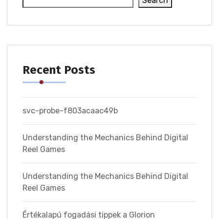
Search
Recent Posts
svc-probe-f803acaac49b
Understanding the Mechanics Behind Digital
Reel Games
Understanding the Mechanics Behind Digital
Reel Games
Értékalapú fogadási tippek a Glorion