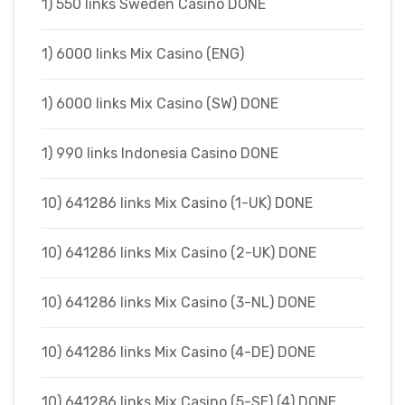
1) 550 links Sweden Casino DONE
1) 6000 links Mix Casino (ENG)
1) 6000 links Mix Casino (SW) DONE
1) 990 links Indonesia Casino DONE
10) 641286 links Mix Casino (1-UK) DONE
10) 641286 links Mix Casino (2-UK) DONE
10) 641286 links Mix Casino (3-NL) DONE
10) 641286 links Mix Casino (4-DE) DONE
10) 641286 links Mix Casino (5-SE) (4) DONE