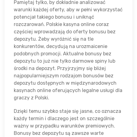
Pamiętaj tylko, by dokładnie analizować
warunki każdej oferty, aby w pełni wykorzystać
potencjał takiego bonusu i uniknąć
rozczarowań. Polskie kasyna online coraz
częściej wprowadzają do oferty bonusu bez
depozytu. Żeby wyróżnić się na tle
konkurentów, decydują na urozmaicenie
podobnych promocji. Aktualne bonusy bez
depozytu to już nie tylko darmowe spiny lub
środki na depozyt. Przyjrzyjmy się bliżej
najpopularniejszym rodzajom bonusów bez
depozytu dostępnych w międzynarodowych
kasynach online oferujących legalne usługi dla
graczy z Polski.
Dzięki temu szybko staje się jasne, co oznacza
każdy termin i dlaczego jest on szczególnie
ważny w przypadku warunków premiowych.
Bonusy bez depozytu są zawsze warte