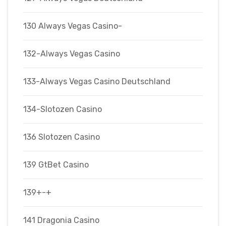
130 Always Vegas Casino-
132-Always Vegas Casino
133-Always Vegas Casino Deutschland
134-Slotozen Casino
136 Slotozen Casino
139 GtBet Casino
139+-+
141 Dragonia Casino