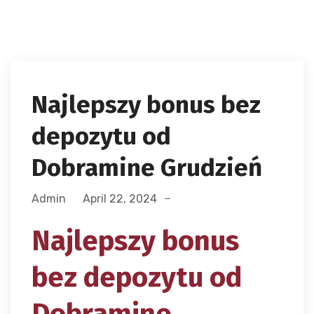
Najlepszy bonus bez
depozytu od
Dobramine Grudzień
Admin
April 22, 2024
Najlepszy bonus
bez depozytu od