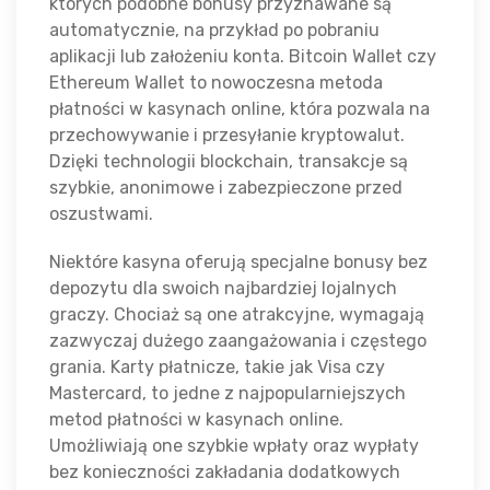
których podobne bonusy przyznawane są
automatycznie, na przykład po pobraniu
aplikacji lub założeniu konta. Bitcoin Wallet czy
Ethereum Wallet to nowoczesna metoda
płatności w kasynach online, która pozwala na
przechowywanie i przesyłanie kryptowalut.
Dzięki technologii blockchain, transakcje są
szybkie, anonimowe i zabezpieczone przed
oszustwami.
Niektóre kasyna oferują specjalne bonusy bez
depozytu dla swoich najbardziej lojalnych
graczy. Chociaż są one atrakcyjne, wymagają
zazwyczaj dużego zaangażowania i częstego
grania. Karty płatnicze, takie jak Visa czy
Mastercard, to jedne z najpopularniejszych
metod płatności w kasynach online.
Umożliwiają one szybkie wpłaty oraz wypłaty
bez konieczności zakładania dodatkowych