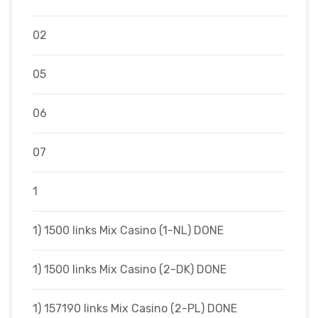
02
05
06
07
1
1) 1500 links Mix Casino (1-NL) DONE
1) 1500 links Mix Casino (2-DK) DONE
1) 157190 links Mix Casino (2-PL) DONE