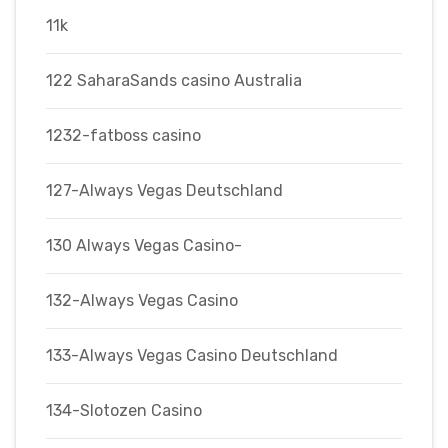
11k
122 SaharaSands casino Australia
1232-fatboss casino
127-Always Vegas Deutschland
130 Always Vegas Casino-
132-Always Vegas Casino
133-Always Vegas Casino Deutschland
134-Slotozen Casino