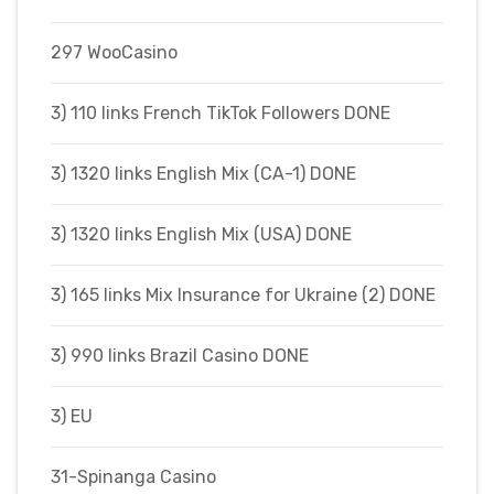
297 WooCasino
3) 110 links French TikTok Followers DONE
3) 1320 links English Mix (CA-1) DONE
3) 1320 links English Mix (USA) DONE
3) 165 links Mix Insurance for Ukraine (2) DONE
3) 990 links Brazil Casino DONE
3) EU
31-Spinanga Casino