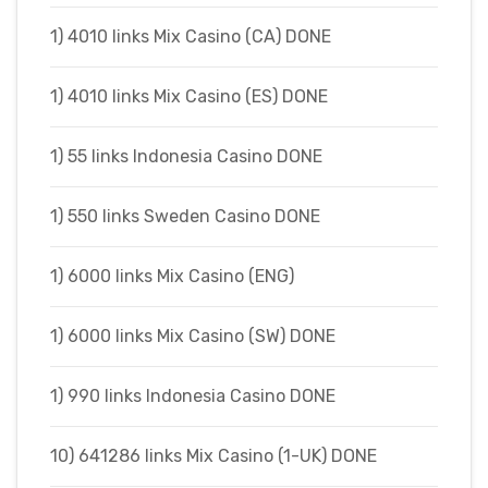
1) 4010 links Mix Casino (CA) DONE
1) 4010 links Mix Casino (ES) DONE
1) 55 links Indonesia Casino DONE
1) 550 links Sweden Casino DONE
1) 6000 links Mix Casino (ENG)
1) 6000 links Mix Casino (SW) DONE
1) 990 links Indonesia Casino DONE
10) 641286 links Mix Casino (1-UK) DONE