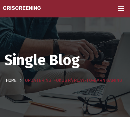
Single Blog
HOME
OPDATERING: FOKUS PÅ PLAY-TO-EARN GAMING