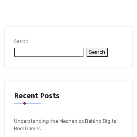
Search
Search
Recent Posts
Understanding the Mechanics Behind Digital
Reel Games