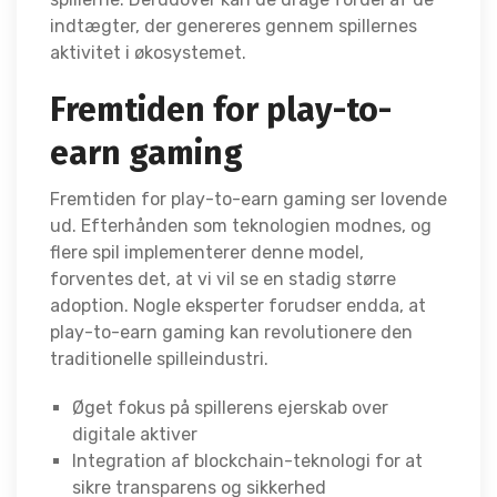
indtægter, der genereres gennem spillernes
aktivitet i økosystemet.
Fremtiden for play-to-
earn gaming
Fremtiden for play-to-earn gaming ser lovende
ud. Efterhånden som teknologien modnes, og
flere spil implementerer denne model,
forventes det, at vi vil se en stadig større
adoption. Nogle eksperter forudser endda, at
play-to-earn gaming kan revolutionere den
traditionelle spilleindustri.
Øget fokus på spillerens ejerskab over
digitale aktiver
Integration af blockchain-teknologi for at
sikre transparens og sikkerhed