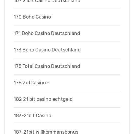
167 21bit Casino Deutschland
170 Boho Casino
171 Boho Casino Deutschland
173 Boho Casino Deutschland
175 Total Casino Deutschland
178 ZetCasino –
182 21 bit casino echtgeld
183-21bit Casino
187-21bit Willkommensbonus