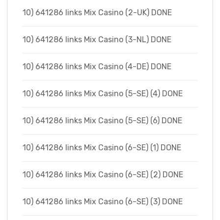
10) 641286 links Mix Casino (2-UK) DONE
10) 641286 links Mix Casino (3-NL) DONE
10) 641286 links Mix Casino (4-DE) DONE
10) 641286 links Mix Casino (5-SE) (4) DONE
10) 641286 links Mix Casino (5-SE) (6) DONE
10) 641286 links Mix Casino (6-SE) (1) DONE
10) 641286 links Mix Casino (6-SE) (2) DONE
10) 641286 links Mix Casino (6-SE) (3) DONE