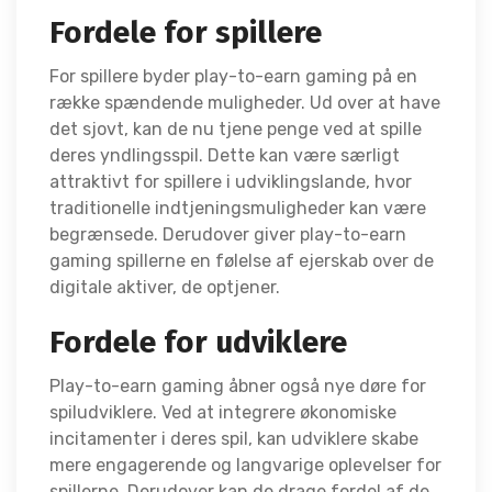
Fordele for spillere
For spillere byder play-to-earn gaming på en
række spændende muligheder. Ud over at have
det sjovt, kan de nu tjene penge ved at spille
deres yndlingsspil. Dette kan være særligt
attraktivt for spillere i udviklingslande, hvor
traditionelle indtjeningsmuligheder kan være
begrænsede. Derudover giver play-to-earn
gaming spillerne en følelse af ejerskab over de
digitale aktiver, de optjener.
Fordele for udviklere
Play-to-earn gaming åbner også nye døre for
spiludviklere. Ved at integrere økonomiske
incitamenter i deres spil, kan udviklere skabe
mere engagerende og langvarige oplevelser for
spillerne. Derudover kan de drage fordel af de