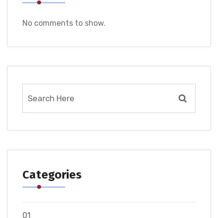
No comments to show.
Categories
01