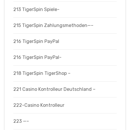
213 TigerSpin Spiele-
215 TigerSpin Zahlungsmethoden—–
216 TigerSpin PayPal
216 TigerSpin PayPal-
218 TigerSpin TigerShop –
221 Casino Kontrolleur Deutschland –
222-Casino Kontrolleur
223 —–