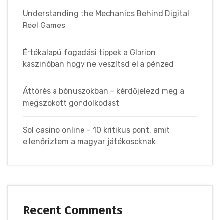
Understanding the Mechanics Behind Digital
Reel Games
Értékalapú fogadási tippek a Glorion
kaszinóban hogy ne veszítsd el a pénzed
Áttörés a bónuszokban – kérdőjelezd meg a
megszokott gondolkodást
Sol casino online – 10 kritikus pont, amit
ellenőriztem a magyar játékosoknak
Recent Comments