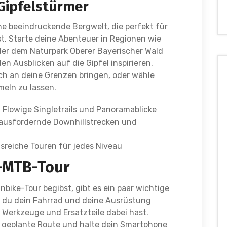
Gipfelstürmer
ne beeindruckende Bergwelt, die perfekt für
t. Starte deine Abenteuer in Regionen wie
der dem Naturpark Oberer Bayerischer Wald
n Ausblicken auf die Gipfel inspirieren.
ich an deine Grenzen bringen, oder wähle
eln zu lassen.
 Flowige Singletrails und Panoramablicke
rausfordernde Downhillstrecken und
eiche Touren für jedes Niveau
o-MTB-Tour
bike-Tour begibst, gibt es ein paar wichtige
ss du dein Fahrrad und deine Ausrüstung
 Werkzeuge und Ersatzteile dabei hast.
 geplante Route und halte dein Smartphone