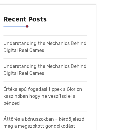
Recent Posts
Understanding the Mechanics Behind
Digital Reel Games
Understanding the Mechanics Behind
Digital Reel Games
Értékalapú fogadási tippek a Glorion
kaszinóban hogy ne veszítsd el a
pénzed
Áttörés a bónuszokban – kérdőjelezd
meg a megszokott gondolkodást